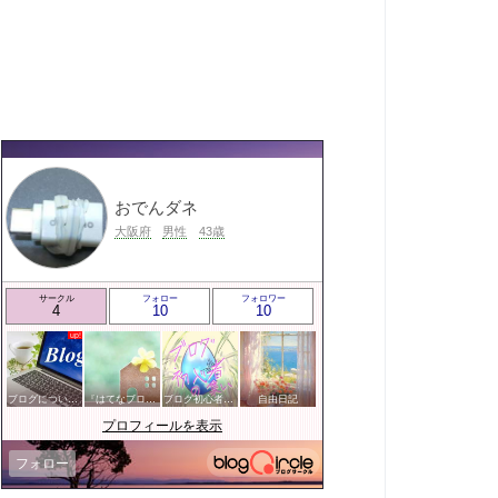
おでんダネ
大阪府
男性
43歳
サークル
フォロー
フォロワー
4
10
10
ブログについて何でも自由に♪
『はてなブログ』サークル
ブログ初心者の集い
自由日記
プロフィールを表示
フォロー