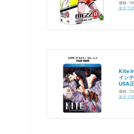
価格:
19
楽天で
Kite
インテグ
USA正
Libe
価格:
72
カイト
楽天で
臣 画