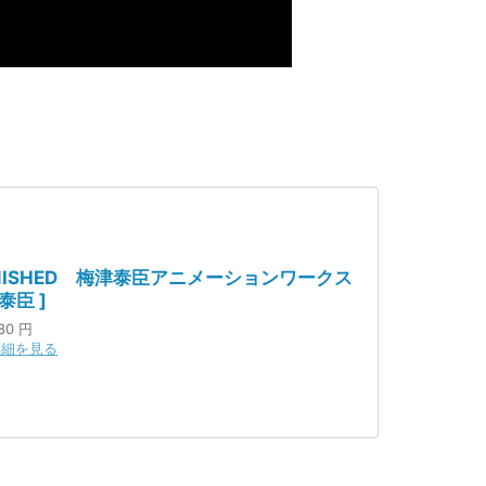
INISHED 梅津泰臣アニメーションワークス
 泰臣 ]
80 円
詳細を見る