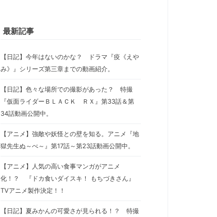
最新記事
【日記】今年はないのかな？ ドラマ『疫《えや
み》』シリーズ第三章までの動画紹介。
【日記】色々な場所での撮影があった？ 特撮
『仮面ライダーＢＬＡＣＫ ＲＸ』第33話＆第
34話動画公開中。
【アニメ】強敵や妖怪との壁を知る。アニメ『地
獄先生ぬ～べ～』第17話～第23話動画公開中。
【アニメ】人気の高い食事マンガがアニメ
化！？ 『ドカ食いダイスキ！ もちづきさん』
TVアニメ製作決定！！
【日記】夏みかんの可愛さが見られる！？ 特撮