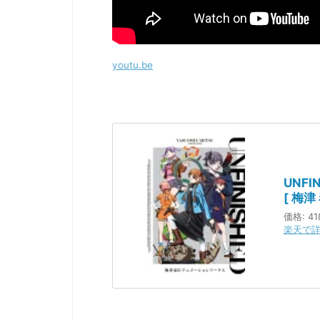
youtu.be
UNF
[ 梅津
価格:
41
楽天で