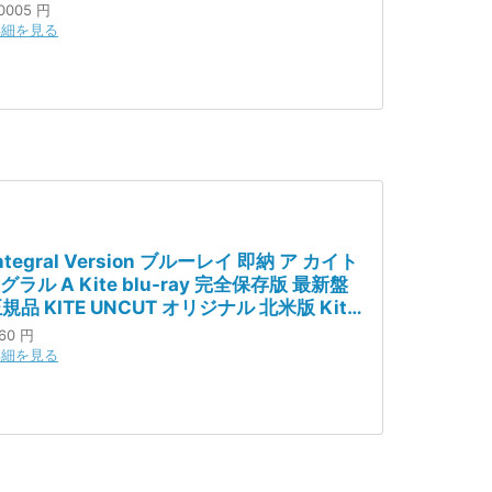
0005 円
詳細を見る
 Integral Version ブルーレイ 即納 ア カイト
ラル A Kite blu-ray 完全保存版 最新盤
規品 KITE UNCUT オリジナル 北米版 Kite
rator 新品 日本語 英語 美少女アニメ アニメ
60 円
 リベレイター アンカット 梅津監督 梅津泰
詳細を見る