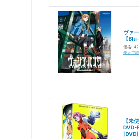
ヴァージ
【Blu
価格:
42
楽天で
【未使
DVD-
[DVD