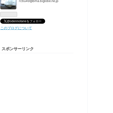
rc6u49@bma.biglobe.ne.jp
@odennotaneをフォロー
このブログについて
スポンサーリンク